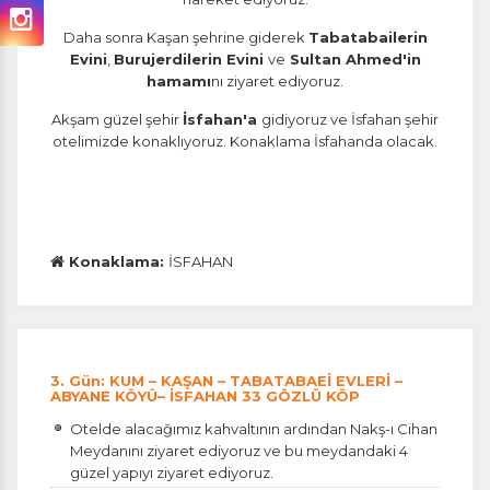
Daha sonra Kaşan şehrine giderek
Tabatabailerin
Evini
,
Burujerdilerin Evini
ve
Sultan Ahmed'in
hamamı
nı ziyaret ediyoruz.
Akşam güzel şehir
İsfahan'a
gidiyoruz ve İsfahan şehir
otelimizde konaklıyoruz. Konaklama İsfahanda olacak.
Konaklama:
İSFAHAN
3. Gün: KUM – KAŞAN – TABATABAEİ EVLERİ –
ABYANE KÖYÜ– İSFAHAN 33 GÖZLÜ KÖP
Otelde alacağımız kahvaltının ardından Nakş-ı Cihan
Meydanını ziyaret ediyoruz ve bu meydandaki 4
güzel yapıyı ziyaret ediyoruz.