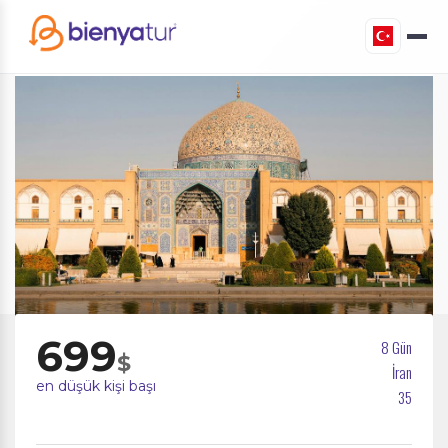
699
8 Gün
$
İran
en düşük kişi başı
35