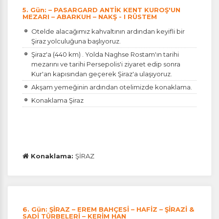
5. Gün: – PASARGARD ANTİK KENT KUROŞ'UN
MEZARI – ABARKUH – NAKŞ - I RÜSTEM
Otelde alacağımız kahvaltının ardından keyifli bir
Şiraz yolculuğuna başlıyoruz.
Şiraz'a (440 km) . Yolda Naghse Rostam'ın tarihi
Tercihleri Kaydet
mezarını ve tarihi Persepolis'i ziyaret edip sonra
Kur'an kapısından geçerek Şiraz'a ulaşıyoruz.
Akşam yemeğinin ardından otelimizde konaklama.
Konaklama Şiraz
Konaklama:
ŞİRAZ
6. Gün: ŞİRAZ – EREM BAHÇESİ – HAFİZ – ŞİRAZİ &
SADİ TÜRBELERİ – KERİM HAN