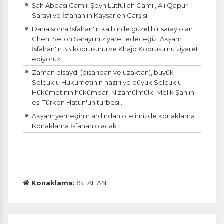
Şah Abbasi Camii, Şeyh Lütfullah Camii, Ali Qapur
Sarayı ve İsfahan'ın Kaysarieh Çarşısı.
Daha sonra İsfahan'ın kalbinde güzel bir saray olan
Chehl Seton Sarayı'nı ziyaret edeceğiz. Akşam
İsfahan'ın 33 köprüsünü ve Khajo Köprüsü'nü ziyaret
ediyoruz.
Zaman olsaydı (dışarıdan ve uzaktan), büyük
Selçuklu Hükümetinin nazırı ve büyük Selçuklu
Hükümetinin hükümdarı Nizamülmülk. Melik Şah'ın
eşi Türken Hatun'un türbesi .
Akşam yemeğinin ardından otelimizde konaklama.
Konaklama İsfahan olacak.
ÇEREZ KULLANIM AYARLARINIZ
Çerez tercihlerinizi
belirleyin
.
Daha fazla bilgi için
KVKK bilgilendirmemizi
,
çerez kullanım
ve
gizlilik koşullarını
inceleyebilirsiniz.
Konaklama:
İSFAHAN
Zorunlu Çerezler
HER ZAMAN AKTIF