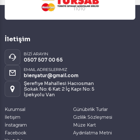
11010
İletişim
BİZİ ARAYIN
0507 507 00 65
EMAIL ADRESLERIMIZ
bienyatur@gmail.com
Şerefiye Mahallesi Hacıosman
Sokak No: 6 Kat: 2 İç Kapı No: 5
İpekyolu Van
Kurumsal
Günübirlik Turlar
İletişim
Gizlilik Sözleşmesi
İnstagram
Müze Kart
Facebook
Aydınlatma Metni