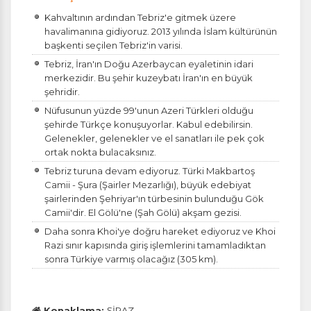
Kahvaltının ardından Tebriz'e gitmek üzere
havalimanına gidiyoruz. 2013 yılında İslam kültürünün
başkenti seçilen Tebriz'in varisi.
Tebriz, İran'ın Doğu Azerbaycan eyaletinin idari
merkezidir. Bu şehir kuzeybatı İran'ın en büyük
şehridir.
Nüfusunun yüzde 99'unun Azeri Türkleri olduğu
şehirde Türkçe konuşuyorlar. Kabul edebilirsin.
Gelenekler, gelenekler ve el sanatları ile pek çok
ortak nokta bulacaksınız.
Tebriz turuna devam ediyoruz. Türki Makbartoş
Camii - Şura (Şairler Mezarlığı), büyük edebiyat
şairlerinden Şehriyar'ın türbesinin bulunduğu Gök
Camii'dir. El Gölü'ne (Şah Gölü) akşam gezisi.
Daha sonra Khoi'ye doğru hareket ediyoruz ve Khoi
Razi sınır kapısında giriş işlemlerini tamamladıktan
sonra Türkiye varmış olacağız (305 km).
Konaklama:
ŞİRAZ