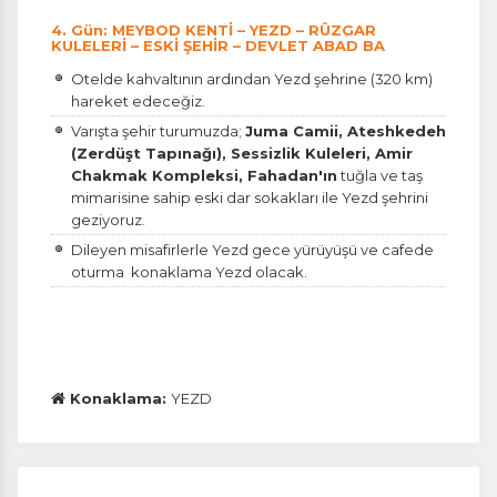
Oturum yönetimi, güvenlik ve temel site işlevleri için
4. Gün: MEYBOD KENTİ – YEZD – RÜZGAR
gereklidir. Bu çerezler olmadan site düzgün çalışmaz
KULELERİ – ESKİ ŞEHİR – DEVLET ABAD BA
ve devre dışı bırakılamaz.
Otelde kahvaltının ardından Yezd şehrine (320 km)
hareket edeceğiz.
Varışta şehir turumuzda;
Juma Camii, Ateshkedeh
(Zerdüşt Tapınağı), Sessizlik Kuleleri, Amir
Chakmak Kompleksi, Fahadan'ın
tuğla ve taş
İstatistik Çerezleri
mimarisine sahip eski dar sokakları ile Yezd şehrini
Ziyaretçilerin siteyi nasıl kullandığını anonim olarak
geziyoruz.
ölçeriz. Hangi sayfaların popüler olduğunu ve
Dileyen misafirlerle Yezd gece yürüyüşü ve cafede
kullanıcıların nerede zorluk yaşadığını anlamamıza
oturma konaklama Yezd olacak.
yardımcı olur.
Pazarlama Çerezleri
Konaklama:
YEZD
Size ve ilgi alanlarınıza uygun reklamlar göstermek
için kullanılır. Kapatırsanız reklamları görmeye devam
edersiniz, ancak daha az alakalı olabilirler.