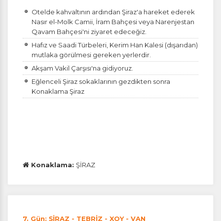
Otelde kahvaltının ardından Şiraz'a hareket ederek
Nasır el-Molk Camii, İram Bahçesi veya Narenjestan
Qavam Bahçesi'ni ziyaret edeceğiz.
Hafız ve Saadi Türbeleri, Kerim Han Kalesi (dışarıdan)
mutlaka görülmesi gereken yerlerdir.
Akşam Vakil Çarşısı'na gidiyoruz.
Eğlenceli Şiraz sokaklarının gezdikten sonra
Konaklama Şiraz
Konaklama:
ŞİRAZ
7. Gün: ŞİRAZ - TEBRİZ - XOY - VAN