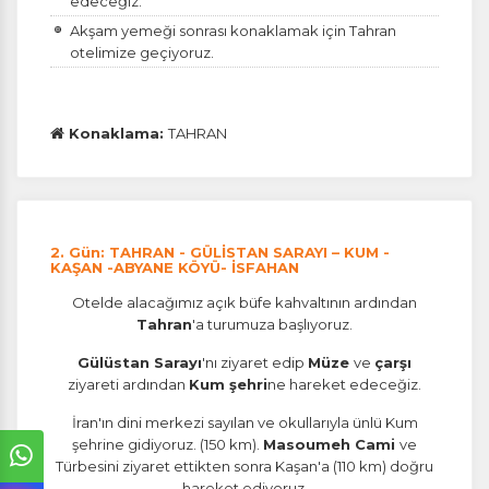
edeceğiz.
Akşam yemeği sonrası konaklamak için Tahran
otelimize geçiyoruz.
Konaklama:
TAHRAN
2. Gün: TAHRAN - GÜLİSTAN SARAYI – KUM -
KAŞAN -ABYANE KÖYÜ- İSFAHAN
Otelde alacağımız açık büfe kahvaltının ardından
Tahran
'a turumuza başlıyoruz.
Gülüstan Sarayı
'nı ziyaret edip
Müze
ve
çarşı
ziyareti ardından
Kum şehri
ne hareket edeceğiz.
İran'ın dini merkezi sayılan ve okullarıyla ünlü Kum
şehrine gidiyoruz. (150 km).
Masoumeh Cami
ve
Türbesini ziyaret ettikten sonra Kaşan'a (110 km) doğru
hareket ediyoruz.