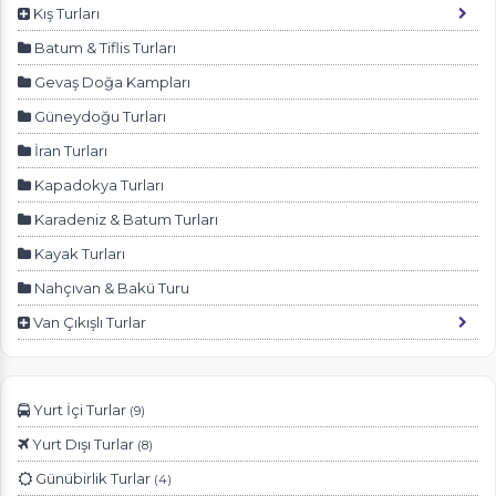
Ziyaretçilerin siteyi nasıl kullandığını anonim olarak
Kış Turları
ölçeriz. Hangi sayfaların popüler olduğunu ve
Batum & Tiflis Turları
kullanıcıların nerede zorluk yaşadığını anlamamıza
yardımcı olur.
Gevaş Doğa Kampları
Güneydoğu Turları
İran Turları
Kapadokya Turları
Pazarlama Çerezleri
Karadeniz & Batum Turları
Size ve ilgi alanlarınıza uygun reklamlar göstermek
için kullanılır. Kapatırsanız reklamları görmeye devam
Kayak Turları
edersiniz, ancak daha az alakalı olabilirler.
Nahçıvan & Bakü Turu
Van Çıkışlı Turlar
Yurt İçi Turlar
(9)
Tercihleri Kaydet
Yurt Dışı Turlar
(8)
Günübirlik Turlar
(4)