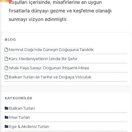
koşulları içerisinde, misafirlerine en uygun
fırsatlarla dünyayı gezme ve keşfetme olanağı
sunmayı vizyon edinmiştir.
ÇEREZ KULLANIM AYARLARINIZ
Çerez tercihlerinizi
belirleyin
.
BLOG
Nemrut Dağı’nda Güneşin Doğuşuna Tanıklık
Daha fazla bilgi için
KVKK bilgilendirmemizi
,
çerez kullanım
ve
gizlilik koşullarını
inceleyebilirsiniz.
Kars: Medeniyetlerin İzinde Bir Şehir
İshak Paşa Sarayı: Doğunun İhtişamlı Mirası
Zorunlu Çerezler
HER ZAMAN AKTIF
Balkan Turları ile Tarihe ve Doğaya Yolculuk
Oturum yönetimi, güvenlik ve temel site işlevleri için
gereklidir. Bu çerezler olmadan site düzgün çalışmaz
ve devre dışı bırakılamaz.
KATEGORİLER
Balkan Turları
Mısır Turları
Ege & Akdeniz Turları
İstatistik Çerezleri