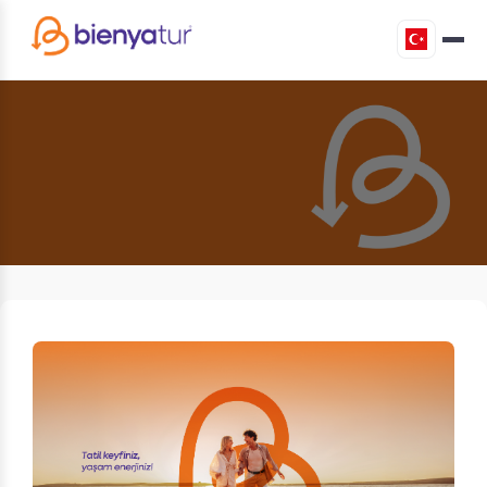
Kurumsal
Ana Sayfa
›
Kurumsal