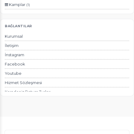
Kamplar
(1)
BAĞLANTILAR
Kurumsal
İletişim
İnstagram
Facebook
Youtube
Hizmet Sözleşmesi
Karadeniz Batum Turları
Güneydoğu Turları