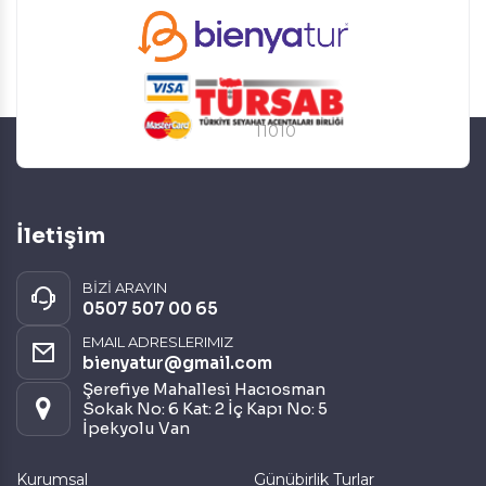
11010
İletişim
BİZİ ARAYIN
0507 507 00 65
EMAIL ADRESLERIMIZ
bienyatur@gmail.com
Şerefiye Mahallesi Hacıosman
Sokak No: 6 Kat: 2 İç Kapı No: 5
İpekyolu Van
Kurumsal
Günübirlik Turlar