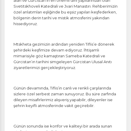
alan ve Gürcistan’ın en önemli dini yapılarından olan
gereklidir. Bu çerezler olmadan site düzgün çalışmaz
Svetitskhoveli Katedrali ve Jvari Manastırı. Rehberimizin
ve devre dışı bırakılamaz.
özel anlatımları eşliğinde bu eşsiz yapıları keşfederken,
bölgenin derin tarihi ve mistik atmosferini yakından
hissediyoruz.
İstatistik Çerezleri
Mtskheta gezimizin ardından yeniden Tiflis’e dönerek
Ziyaretçilerin siteyi nasıl kullandığını anonim olarak
şehirdeki keşfimize devam ediyoruz. İhtişamlı
ölçeriz. Hangi sayfaların popüler olduğunu ve
mimarisiyle göz kamaştıran Sameba Katedrali ve
kullanıcıların nerede zorluk yaşadığını anlamamıza
Gürcistan’ın tarihini simgeleyen Gürcistan Ulusal Anıtı
yardımcı olur.
ziyaretlerimizi gerçekleştiriyoruz.
Günün devamında, Tiflis’in canlı ve renkli çarşılarında
sizlere özel serbest zaman sunuyoruz. Bu süre zarfında
Pazarlama Çerezleri
dileyen misafirlerimiz alışveriş yapabilir, dileyenler ise
Size ve ilgi alanlarınıza uygun reklamlar göstermek
şehrin keyifli atmosferinde vakit geçirebilir.
için kullanılır. Kapatırsanız reklamları görmeye devam
edersiniz, ancak daha az alakalı olabilirler.
Günün sonunda ise konfor ve kaliteyi bir arada sunan