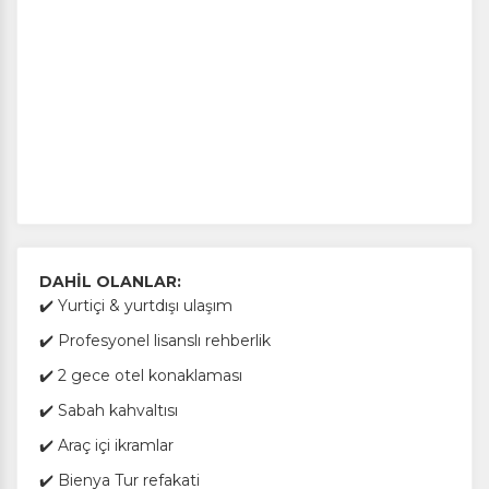
DAHİL OLANLAR:
✔️ Yurtiçi & yurtdışı ulaşım
✔️ Profesyonel lisanslı rehberlik
✔️ 2 gece otel konaklaması
✔️ Sabah kahvaltısı
✔️ Araç içi ikramlar
✔️ Bienya Tur refakati