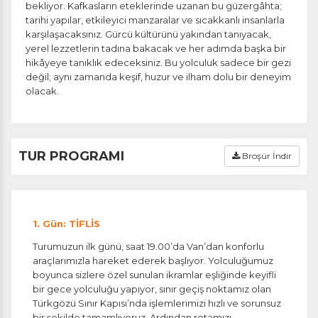
bekliyor. Kafkasların eteklerinde uzanan bu güzergâhta;
tarihi yapılar, etkileyici manzaralar ve sıcakkanlı insanlarla
karşılaşacaksınız. Gürcü kültürünü yakından tanıyacak,
yerel lezzetlerin tadına bakacak ve her adımda başka bir
hikâyeye tanıklık edeceksiniz. Bu yolculuk sadece bir gezi
değil; aynı zamanda keşif, huzur ve ilham dolu bir deneyim
olacak.
TUR PROGRAMI
Broşür İndir
1. Gün: TİFLİS
Turumuzun ilk günü, saat 19.00’da Van’dan konforlu
araçlarımızla hareket ederek başlıyor. Yolculuğumuz
boyunca sizlere özel sunulan ikramlar eşliğinde keyifli
bir gece yolculuğu yapıyor, sınır geçiş noktamız olan
Türkgözü Sınır Kapısı’nda işlemlerimizi hızlı ve sorunsuz
bir şekilde tamamlıyoruz. Ardından rotamızı