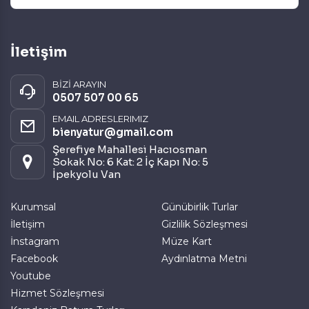
İletişim
BİZİ ARAYIN
0507 507 00 65
EMAIL ADRESLERIMIZ
bienyatur@gmail.com
Şerefiye Mahallesi Hacıosman
Sokak No: 6 Kat: 2 İç Kapı No: 5
İpekyolu Van
Kurumsal
Günübirlik Turlar
İletişim
Gizlilik Sözleşmesi
İnstagram
Müze Kart
Facebook
Aydınlatma Metni
Youtube
Hizmet Sözleşmesi