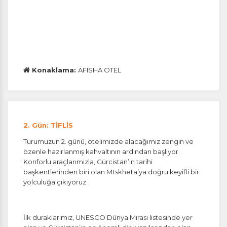
Konaklama:
AFISHA OTEL
ÇEREZ KULLANIM AYARLARINIZ
2. Gün: TİFLİS
Çerez tercihlerinizi
Turumuzun 2. günü, otelimizde alacağımız zengin ve
belirleyin
.
özenle hazırlanmış kahvaltının ardından başlıyor.
Konforlu araçlarımızla, Gürcistan’ın tarihi
Daha fazla bilgi için
KVKK bilgilendirmemizi
,
çerez kullanım
başkentlerinden biri olan Mtskheta’ya doğru keyifli bir
ve
gizlilik koşullarını
inceleyebilirsiniz.
yolculuğa çıkıyoruz.
Zorunlu Çerezler
HER ZAMAN AKTIF
İlk duraklarımız, UNESCO Dünya Mirası listesinde yer
Oturum yönetimi, güvenlik ve temel site işlevleri için