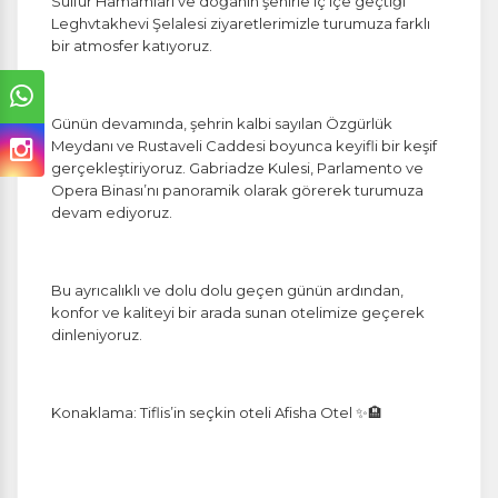
Sülfür Hamamları ve doğanın şehirle iç içe geçtiği
Leghvtakhevi Şelalesi ziyaretlerimizle turumuza farklı
bir atmosfer katıyoruz.
Günün devamında, şehrin kalbi sayılan Özgürlük
Meydanı ve Rustaveli Caddesi boyunca keyifli bir keşif
gerçekleştiriyoruz. Gabriadze Kulesi, Parlamento ve
Opera Binası’nı panoramik olarak görerek turumuza
devam ediyoruz.
Bu ayrıcalıklı ve dolu dolu geçen günün ardından,
konfor ve kaliteyi bir arada sunan otelimize geçerek
dinleniyoruz.
Konaklama: Tiflis’in seçkin oteli Afisha Otel ✨🏨