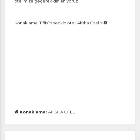
otelimize geçerek dinleniyoruz.
Konaklama: Tiflis’in seçkin oteli Afısha Otel ✨🏨
Tercihleri Kaydet
Konaklama:
AFISHA OTEL