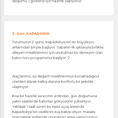
doğumu, ) gösterisi için hazırlık yapıyoruz
ÇEREZ KULLANIM AYARLARINIZ
Çerez tercihlerinizi
3. Gün: KAPADOKYA
belirleyin
.
Turumuzun 2. günü, Kapadokya’nın en büyüleyici
anlarından biriyle başlıyor. Sabahın ilk ışıklarıyla birlikte,
Daha fazla bilgi için
KVKK bilgilendirmemizi
,
çerez kullanım
dileyen misafirlerimiz için unutulmaz bir deneyim olan
ve
gizlilik koşullarını
inceleyebilirsiniz.
balon turu programımız başlıyor 🎈
Zorunlu Çerezler
HER ZAMAN AKTIF
Araçlarımız, siz değerli misafirlerimizi konakladığınız
Oturum yönetimi, güvenlik ve temel site işlevleri için
otelden alarak kalkış alanına konforlu bir şekilde
gereklidir. Bu çerezler olmadan site düzgün çalışmaz
ulaştırıyor.
ve devre dışı bırakılamaz.
Kısa bir hazırlık sürecinin ardından, gün doğumuna
yakın saatlerde balonlar gökyüzüne yükseliyor.
Yaklaşık 1 saat süren bu eşsiz uçuş sırasında
Kapadokya’nın vadilerini kuş bakışı izliyor, masalsı
manzaralar eşliğinde unutulmaz anlar yaşıyorsunuz.