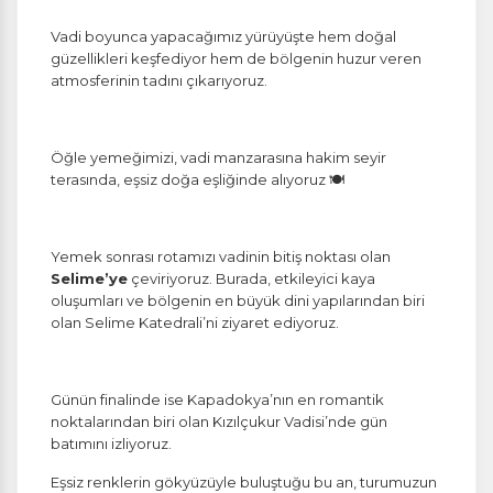
Vadi boyunca yapacağımız yürüyüşte hem doğal
güzellikleri keşfediyor hem de bölgenin huzur veren
atmosferinin tadını çıkarıyoruz.
Öğle yemeğimizi, vadi manzarasına hakim seyir
terasında, eşsiz doğa eşliğinde alıyoruz 🍽️
Yemek sonrası rotamızı vadinin bitiş noktası olan
Selime’ye
çeviriyoruz. Burada, etkileyici kaya
oluşumları ve bölgenin en büyük dini yapılarından biri
olan Selime Katedrali’ni ziyaret ediyoruz.
Günün finalinde ise Kapadokya’nın en romantik
noktalarından biri olan Kızılçukur Vadisi’nde gün
batımını izliyoruz.
Eşsiz renklerin gökyüzüyle buluştuğu bu an, turumuzun