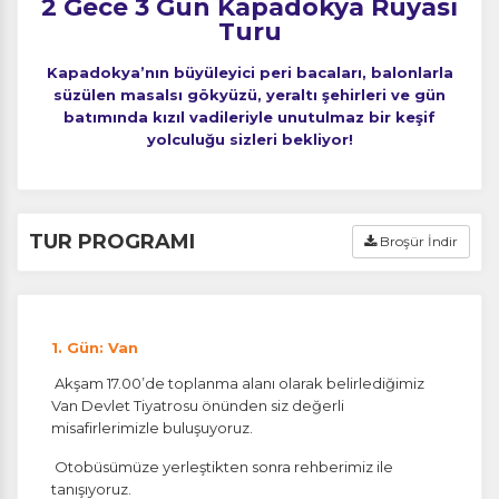
2 Gece 3 Gün Kapadokya Rüyası
Turu
Kapadokya’nın büyüleyici peri bacaları, balonlarla
süzülen masalsı gökyüzü, yeraltı şehirleri ve gün
batımında kızıl vadileriyle unutulmaz bir keşif
yolculuğu sizleri bekliyor!
TUR PROGRAMI
Broşür İndir
1. Gün: Van
Akşam 17.00’de toplanma alanı olarak belirlediğimiz
Van Devlet Tiyatrosu önünden siz değerli
misafirlerimizle buluşuyoruz.
Otobüsümüze yerleştikten sonra rehberimiz ile
tanışıyoruz.