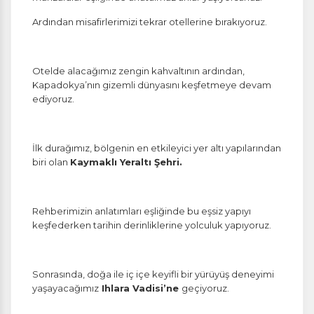
İstatistik Çerezleri
Ardından misafirlerimizi tekrar otellerine bırakıyoruz.
Ziyaretçilerin siteyi nasıl kullandığını anonim olarak
ölçeriz. Hangi sayfaların popüler olduğunu ve
kullanıcıların nerede zorluk yaşadığını anlamamıza
yardımcı olur.
Otelde alacağımız zengin kahvaltının ardından,
Kapadokya’nın gizemli dünyasını keşfetmeye devam
ediyoruz.
Pazarlama Çerezleri
İlk durağımız, bölgenin en etkileyici yer altı yapılarından
Size ve ilgi alanlarınıza uygun reklamlar göstermek
biri olan
Kaymaklı Yeraltı Şehri.
için kullanılır. Kapatırsanız reklamları görmeye devam
edersiniz, ancak daha az alakalı olabilirler.
Rehberimizin anlatımları eşliğinde bu eşsiz yapıyı
keşfederken tarihin derinliklerine yolculuk yapıyoruz.
Sonrasında, doğa ile iç içe keyifli bir yürüyüş deneyimi
Tercihleri Kaydet
yaşayacağımız
Ihlara Vadisi’ne
geçiyoruz.