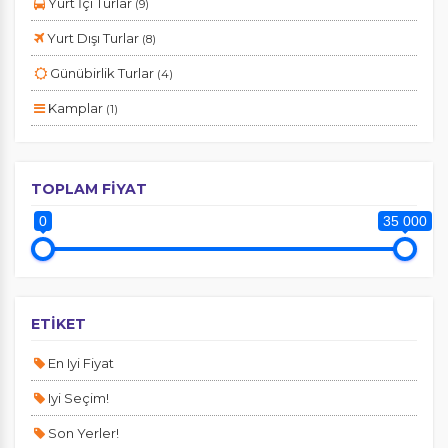
Yurt İçi Turlar
(9)
Yurt Dışı Turlar
(8)
Günübirlik Turlar
(4)
Kamplar
(1)
Tercihleri Kaydet
TOPLAM FİYAT
0
35 000
ETİKET
En Iyi Fiyat
Iyi Seçim!
Son Yerler!