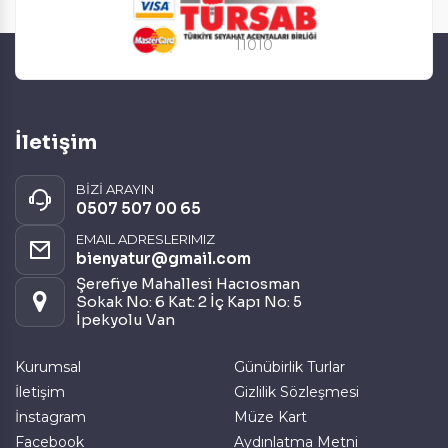
11010
İletişim
BİZİ ARAYIN
0507 507 00 65
EMAIL ADRESLERIMIZ
bienyatur@gmail.com
Şerefiye Mahallesi Hacıosman
Sokak No: 6 Kat: 2 İç Kapı No: 5
İpekyolu Van
Kurumsal
Günübirlik Turlar
İletişim
Gizlilik Sözleşmesi
İnstagram
Müze Kart
Facebook
Aydınlatma Metni