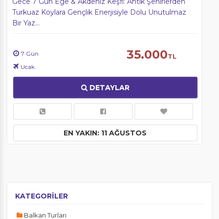
Gece 7 Gün Ege & Akdeniz Keşfi: Antik Şehirlerden
Turkuaz Koylara Gençlik Enerjisiyle Dolu Unutulmaz
Bir Yaz…
35.000
7 Gün
TL
Ucak
DETAYLAR
EN YAKIN: 11 AĞUSTOS
KATEGORİLER
Balkan Turları