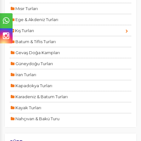
Mısır Turları
Ege & Akdeniz Turları
Kış Turları
Batum & Tiflis Turları
Gevaş Doğa Kampları
Güneydoğu Turları
İran Turları
ÇEREZ KULLANIM AYARLARINIZ
Kapadokya Turları
Çerez tercihlerinizi
Karadeniz & Batum Turları
belirleyin
.
Kayak Turları
Daha fazla bilgi için
KVKK bilgilendirmemizi
,
çerez kullanım
ve
gizlilik koşullarını
inceleyebilirsiniz.
Nahçıvan & Bakü Turu
Van Çıkışlı Turlar
Zorunlu Çerezler
HER ZAMAN AKTIF